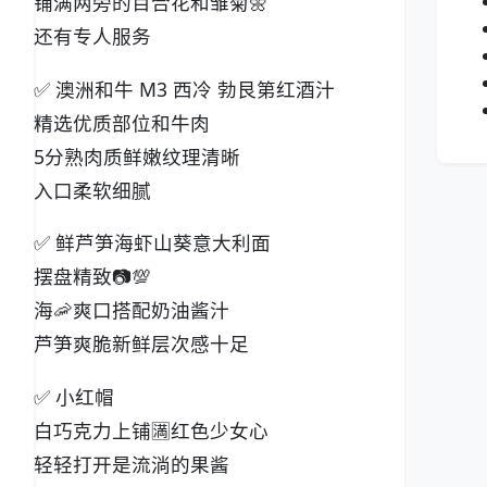
铺满两旁的百合花和雏菊🌼
还有专人服务
✅ 澳洲和牛 M3 西冷 勃艮第红酒汁
精选优质部位和牛肉
5分熟肉质鲜嫩纹理清晰
入口柔软细腻
✅ 鲜芦笋海虾山葵意大利面
摆盘精致📷💯
海🦐爽口搭配奶油酱汁
芦笋爽脆新鲜层次感十足
✅ 小红帽
白巧克力上铺🈵红色少女心
轻轻打开是流淌的果酱