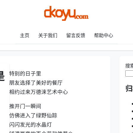
主页
关于我们
留言反馈
帮助中心
搜
是
特别的日子里
朋友选择了美好的餐厅
归
相约过来万德涞艺术中心
推开门一瞬间
仿佛进入了绿野仙踪
闪闪发光的水晶灯