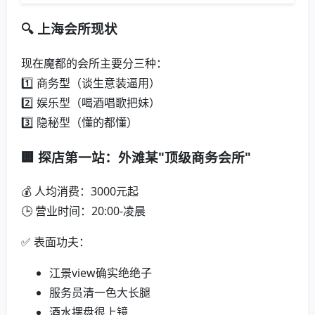
🔍 上海会所现状
现在魔都的会所主要分三种：
1️⃣ 商务型（谈生意装逼用）
2️⃣ 娱乐型（喝酒唱歌把妹）
3️⃣ 隐秘型（懂的都懂）
🏢 探店第一站：外滩某"顶级商务会所"
💰 人均消费：3000元起
🕒 营业时间：20:00-凌晨
✅ 表面功夫：
江景view确实绝绝子
服务员清一色大长腿
酒水摆盘很上镜