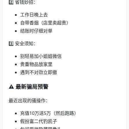
2️⃣ 省钱妙招：
工作日晚上去
自带香烟（店里卖超贵）
结账时仔细对单
3️⃣ 安全须知：
别轻易加小姐姐微信
贵重物品放家里
遇到不对劲立即撤
⚠️ 最新骗局预警
最近出现的骚操作：
充值10万送5万（然后跑路）
假扮富二代钓凯子