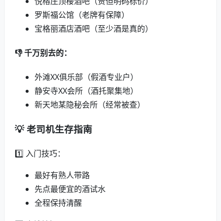
悦榕庄顶楼酒吧（贵但明码标价）
罗斯福公馆（老牌有保障）
宝格丽酒店酒吧（至少酒是真的）
👎 千万别去的：
外滩XX俱乐部（假酒专业户）
静安寺XX会所（酒托聚集地）
新天地某隐秘会所（经常被查）
💡 老司机生存指南
1️⃣ 入门技巧：
最好有熟人带路
先点最便宜的酒试水
全程保持清醒