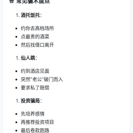
🚨 常见骗术盘点
酒托饭托
：
约你去高档场所
点最贵的酒菜
然后找借口离开
仙人跳
：
约到酒店见面
突然"老公"破门而入
要求私了赔偿
投资骗局
：
先培养感情
再推荐投资项目
最后卷款跑路